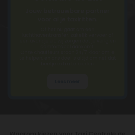
Jouw betrouwbare partner
voor al je taxiritten.
Of het nu gaat om een
luchthaventransfer, zakelijk vervoer of
een avondje uit, wij zorgen dat je veilig en
comfortabel aankomt.
Onze chauffeurs staan 24/7 klaar om je
te helpen, en ons doel is altijd om net dat
beetje extra te bieden.
Lees meer
Waarom kiezen voor Taxi Centrale de