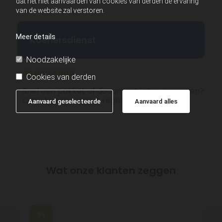
dat het niet aanvaarden van cookies van derden de ervaring
van de website zal verstoren.
Meer details
Koeriersdienst
Noodzakelijke
op aanvraag
Cookies van derden
Snel een pakket of document laten bezorgen?
Onze koeriersdienst regelt het voor je.
Aanvaard geselecteerde
Aanvaard alles
Wat onze klanten zeggen