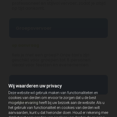
professioneel en stijlvol vervoer, zodat je altijd
op tijd aankomt.
Groepsvervoer
op aanvraag
Reis je met een groep? Onze taxi’s zijn
geschikt voor groepen tot 8 personen.
Ideaal voor feesten en evenementen.
Medisch vervoer
Wij waarderen uw privacy
Deze website wil gebruik maken van functionaliteiten en
cookies van derden om ervoor te zorgen dat u de best
op aanvraag
mogelijke ervaring heeft bij uw bezoek aan de website. Als u
het gebruik van functionaliteit en cookies van derden wilt
Voor een veilige en comfortabele rit naar je
aanvaarden, kunt u dat hieronder doen. Houd er rekening mee
medische afspraken staan wij voor je klaar.