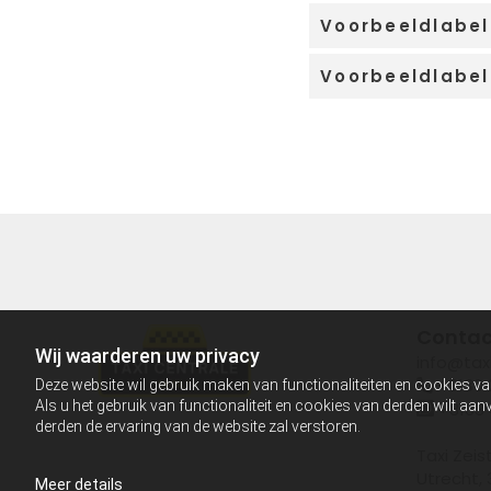
Voorbeeldlabel
Voorbeeldlabel
Contac
Wij waarderen uw privacy
info@taxi
+3130 
Deze website wil gebruik maken van functionaliteiten en cookies va

Als u het gebruik van functionaliteit en cookies van derden wilt a

+3163 
derden de ervaring van de website zal verstoren.
Taxi Zeist
Utrecht,
Meer details