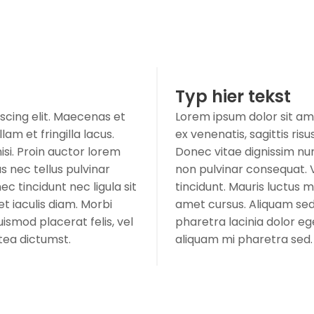
Typ hier tekst
scing elit. Maecenas et
Lorem ipsum dolor sit am
lam et fringilla lacus.
ex venenatis, sagittis risu
si. Proin auctor lorem
Donec vitae dignissim nun
 nec tellus pulvinar
non pulvinar consequat. 
c tincidunt nec ligula sit
tincidunt. Mauris luctus m
t iaculis diam. Morbi
amet cursus. Aliquam sed 
ismod placerat felis, vel
pharetra lacinia dolor eg
tea dictumst.
aliquam mi pharetra sed.