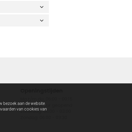
Openingstijden
Ma t/m do: 06:00 - 00:15
uw bezoek aan de website.
Vrijdag: 24 uur geopend
aanvaarden van cookies van
Zaterdag: 06:00 - 03:00
Zondag: 06:00 - 03:30