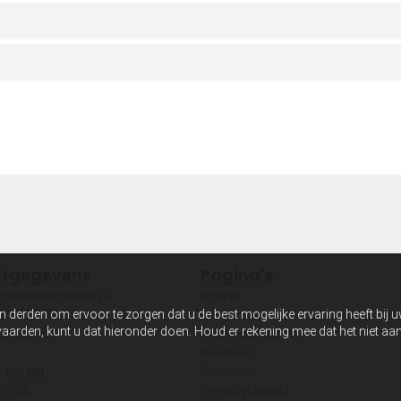
tgegevens
Pagina's
centraledebilt.nl
Home
20 72 771
Over ons
n derden om ervoor te zorgen dat u de best mogelijke ervaring heeft bij 
anvaarden, kunt u dat hieronder doen. Houd er rekening mee dat het niet 
Onze diensten
41 34 321
Reviews
Contact
 de Bilt,
Privacybeleid
 3704