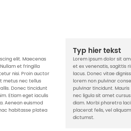
Typ hier tekst
scing elit. Maecenas
Lorem ipsum dolor sit am
Nullam et fringilla
et ex venenatis, sagittis r
etur nisi. Proin auctor
lacus. Donec vitae dignis
t metus nec tellus
lorem non pulvinar conse
allis. Donec tincidunt
pulvinar tincidunt. Mauri
im. Etiam eget iaculis
nec ligula sit amet cursus
ida. Aenean euismod
diam. Morbi pharetra lac
n hac habitasse platea
placerat felis, vel aliqu
dictumst.