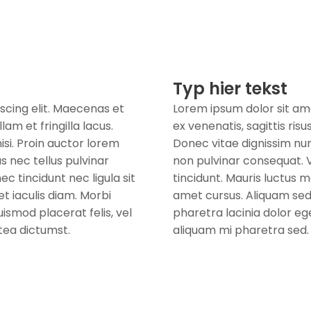
Typ hier tekst
scing elit. Maecenas et
Lorem ipsum dolor sit ame
lam et fringilla lacus.
ex venenatis, sagittis risu
si. Proin auctor lorem
Donec vitae dignissim nun
 nec tellus pulvinar
non pulvinar consequat. 
c tincidunt nec ligula sit
tincidunt. Mauris luctus m
t iaculis diam. Morbi
amet cursus. Aliquam sed 
ismod placerat felis, vel
pharetra lacinia dolor eg
tea dictumst.
aliquam mi pharetra sed.